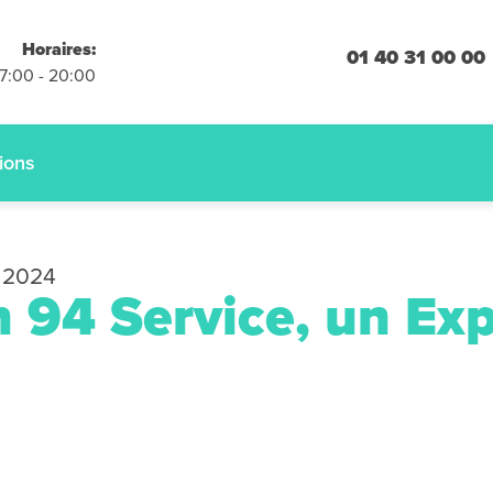
placements
Horaires:
 engagement
01 40 31 00 00
07:00 - 20:00
 :
01.40.31.00.00
ions
 2024
n 94 Service, un Exp