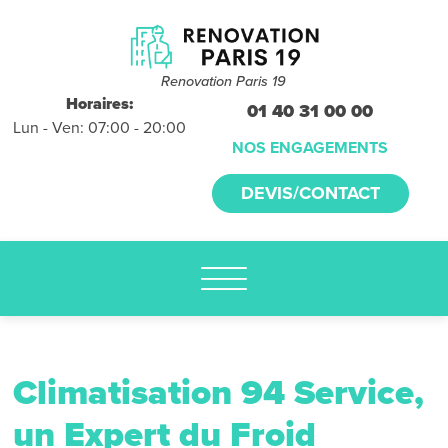
Devis et
déplacements
gratuits
Renovation Paris 19
sans
Horaires:
01 40 31 00 00
Lun - Ven: 07:00 - 20:00
engagement
NOS ENGAGEMENTS
appelez-nous :
DEVIS/CONTACT
01.40.31.00.00
Climatisation 94 Service,
un Expert du Froid